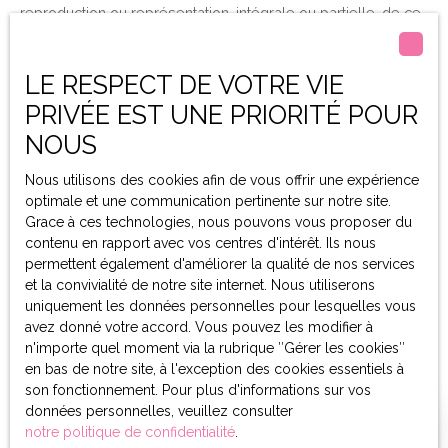
reproduction ou représentation, intégrale ou partielle, de ce
site sur un support électronique ou tout autre support quel
qu’il soit est formellement interdite sauf autorisation
expresse de la société Netty.
LE RESPECT DE VOTRE VIE
PRIVÉE EST UNE PRIORITÉ POUR
Liens externes
NOUS
Le site peut contenir des liens hypertextes externes,
Nous utilisons des cookies afin de vous offrir une expérience
pointant vers d’autres sites internet indépendants. Ces liens
optimale et une communication pertinente sur notre site.
ne constituent, en aucun cas, une approbation ou un
Grace à ces technologies, nous pouvons vous proposer du
partenariat entre LAVANTURE IMMOBILIERE et les sociétés
contenu en rapport avec vos centres d'intérêt. Ils nous
éditrices des sites externes. Dès lors, l’éditeur du présent
permettent également d'améliorer la qualité de nos services
site ne saurait être tenu responsable de leurs contenus,
et la convivialité de notre site internet. Nous utiliserons
leurs produits, leurs publicités ou tous éléments ou services
uniquement les données personnelles pour lesquelles vous
présentés. En outre, l’éditeur du présent site ne garantit pas
avez donné votre accord. Vous pouvez les modifier à
la qualité permanente et continue du contenu de ces sites.
n'importe quel moment via la rubrique ″Gérer les cookies″
en bas de notre site, à l'exception des cookies essentiels à
Force majeure
son fonctionnement. Pour plus d'informations sur vos
données personnelles, veuillez consulter
La responsabilité de l’éditeur du site ne pourra être engagée
notre politique de confidentialité
.