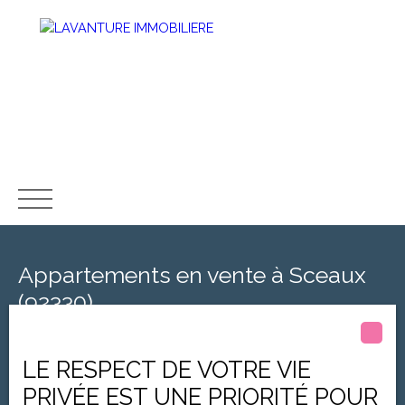
ACCUEIL
ESTIMATION
ACHETER
VENDRE
LOUER
MET
Appartements en vente à Sceaux
(92330)
Type d'offre
LE RESPECT DE VOTRE VIE
Vente
PRIVÉE EST UNE PRIORITÉ POUR
Type de bien