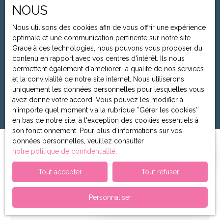
Appartement
NOUS
Localisation
Nous utilisons des cookies afin de vous offrir une expérience
Sceaux (92330)
optimale et une communication pertinente sur notre site.
Grace à ces technologies, nous pouvons vous proposer du
Budget max (€)
contenu en rapport avec vos centres d'intérêt. Ils nous
permettent également d'améliorer la qualité de nos services
Surface min (m²)
et la convivialité de notre site internet. Nous utiliserons
uniquement les données personnelles pour lesquelles vous
avez donné votre accord. Vous pouvez les modifier à
Rechercher
n'importe quel moment via la rubrique ″Gérer les cookies″
en bas de notre site, à l'exception des cookies essentiels à
son fonctionnement. Pour plus d'informations sur vos
données personnelles, veuillez consulter
Trier par
notre politique de confidentialité
.
Créer une alerte
Pertinence
Tout accepter
Tout refuser
Prendre rendez-vous
Nouveauté
Personnaliser