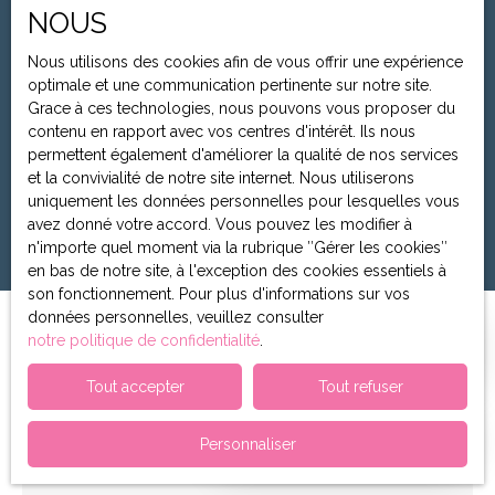
Appartement
NOUS
Localisation
Nous utilisons des cookies afin de vous offrir une expérience
Massy (91300)
optimale et une communication pertinente sur notre site.
Grace à ces technologies, nous pouvons vous proposer du
Budget max (€)
contenu en rapport avec vos centres d'intérêt. Ils nous
permettent également d'améliorer la qualité de nos services
Surface min (m²)
et la convivialité de notre site internet. Nous utiliserons
uniquement les données personnelles pour lesquelles vous
avez donné votre accord. Vous pouvez les modifier à
Rechercher
n'importe quel moment via la rubrique ″Gérer les cookies″
en bas de notre site, à l'exception des cookies essentiels à
son fonctionnement. Pour plus d'informations sur vos
données personnelles, veuillez consulter
Trier par
notre politique de confidentialité
.
Créer une alerte
Pertinence
Tout accepter
Tout refuser
Prendre rendez-vous
Exclusivité
Personnaliser