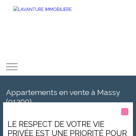
ACCUEIL
ESTIMATION
ACHETER
VENDRE
LOUER
MET
Appartements en vente à Massy
(91300)
Type d'offre
LE RESPECT DE VOTRE VIE
Vente
PRIVÉE EST UNE PRIORITÉ POUR
Type de bien