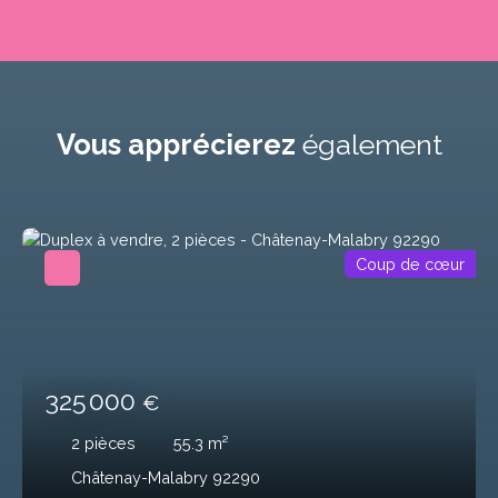
Vous apprécierez
également
Coup de cœur
325 000
€
2
pièces
55.3
m²
Châtenay-Malabry 92290