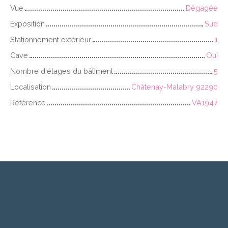
Vue
Dégagée
Exposition
Sud
Stationnement extérieur
1
Cave
Oui
Nombre d'étages du bâtiment
5
Localisation
Châtenay-Malabry 92290
Référence
VA1947