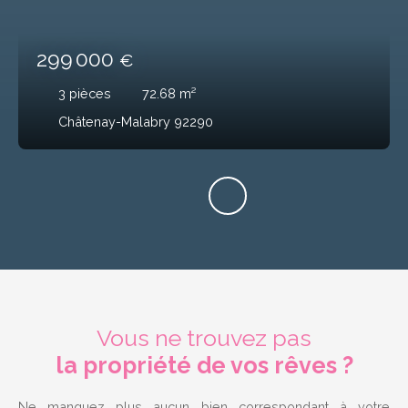
299 000
€
3
pièces
72.68
m²
Châtenay-Malabry 92290
Vous ne trouvez pas
la propriété de vos rêves ?
Ne manquez plus aucun bien correspondant à votre