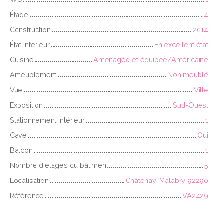
Étage
4
Construction
2014
État intérieur
En excellent état
Cuisine
Aménagée et équipée/Américaine
Ameublement
Non meublé
Vue
Ville
Exposition
Sud-Ouest
Stationnement intérieur
1
Cave
Oui
Balcon
1
Nombre d'étages du bâtiment
5
Localisation
Châtenay-Malabry 92290
Référence
VA2429